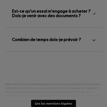
Est-ce qu'un essai m'engage à acheter ?
Dois-je venir avec des documents ?
Combien de temps dois-je prévoir ?
SEAT France, division de Volkswagen Group France responsable du traitement, traite
les données à caractère personnel recueillies dans ce formulaire pour répondre à
votre demande d'information ou à votre réclamation, nous permettre de vous
recontacter conformément à votre demande ainsi que, si vous y avez consenti, pour
vous envoyer nos offres commerciales et nos actualités à des fins marketing.
Pour en savoir plus sur la gestion de vos données personnelles et pour exercer vos
Lire les mentions légales