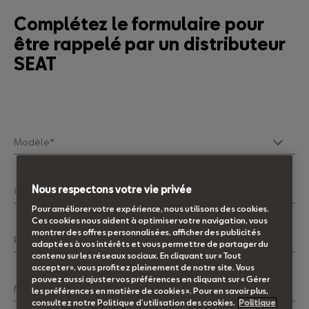
Complétez le formulaire pour
être rappelé par un distributeur
SEAT
Modèle*
Nous respectons votre vie privée
Civilité*
Pour améliorer votre expérience, nous utilisons des cookies.
Ces cookies nous aident à optimiser votre navigation, vous
montrer des offres personnalisées, afficher des publicités
Prénom*
adaptées à vos intérêts et vous permettre de partager du
contenu sur les réseaux sociaux. En cliquant sur « Tout
accepter », vous profitez pleinement de notre site. Vous
pouvez aussi ajuster vos préférences en cliquant sur « Gérer
Nom*
les préférences en matière de cookies ». Pour en savoir plus,
consultez notre Politique d’utilisation des cookies.
Politique