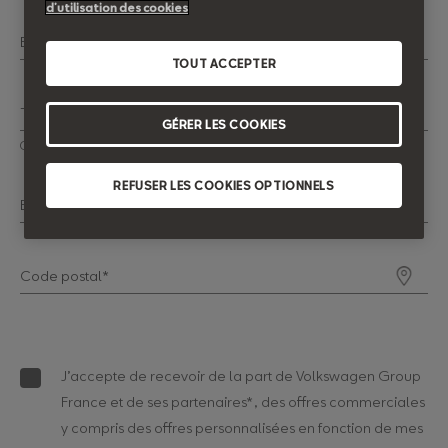
d’utilisation des cookies
Email*
TOUT ACCEPTER
Téléphone*
GÉRER LES COOKIES
Ce champ doit contenir 10 chiffres
REFUSER LES COOKIES OPTIONNELS
Envisagez-vous de faire financer votre prochain véhicule ?
Code postal*
J’accepte de recevoir de la part de Volkswagen Group
France et de ses partenaires*, des offres commerciales
y compris des offres personnalisées en fonction de mes