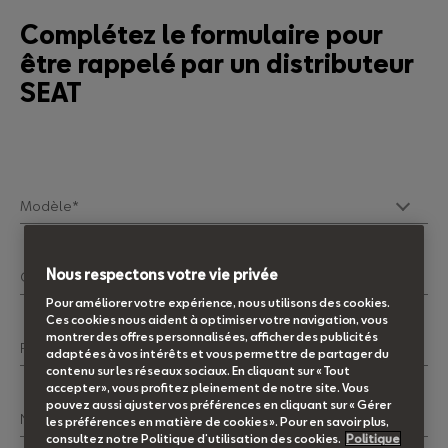
Complétez le formulaire pour
être rappelé par un distributeur
SEAT
Modèle*
Nous respectons votre vie privée
Civilité*
Pour améliorer votre expérience, nous utilisons des cookies.
Ces cookies nous aident à optimiser votre navigation, vous
montrer des offres personnalisées, afficher des publicités
Prénom*
adaptées à vos intérêts et vous permettre de partager du
contenu sur les réseaux sociaux. En cliquant sur « Tout
accepter », vous profitez pleinement de notre site. Vous
pouvez aussi ajuster vos préférences en cliquant sur « Gérer
Nom*
les préférences en matière de cookies ». Pour en savoir plus,
consultez notre Politique d’utilisation des cookies.
Politique