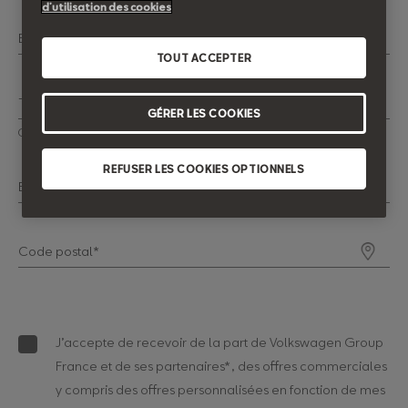
d’utilisation des cookies
Email*
TOUT ACCEPTER
Téléphone*
GÉRER LES COOKIES
Ce champ doit contenir 10 chiffres
REFUSER LES COOKIES OPTIONNELS
Envisagez-vous de faire financer votre prochain véhicule ?
Code postal*
J’accepte de recevoir de la part de Volkswagen Group
France et de ses partenaires*, des offres commerciales
y compris des offres personnalisées en fonction de mes