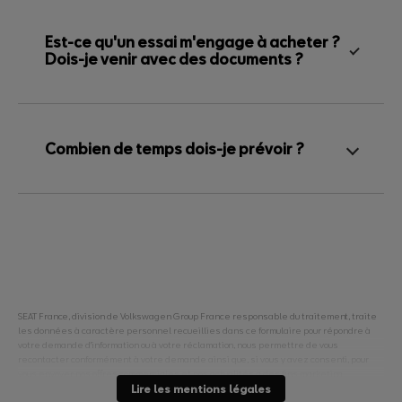
Est-ce qu'un essai m'engage à acheter ?
Dois-je venir avec des documents ?
Combien de temps dois-je prévoir ?
SEAT France, division de Volkswagen Group France responsable du traitement, traite
les données à caractère personnel recueillies dans ce formulaire pour répondre à
votre demande d'information ou à votre réclamation, nous permettre de vous
recontacter conformément à votre demande ainsi que, si vous y avez consenti, pour
vous envoyer nos offres commerciales et nos actualités à des fins marketing.
Pour en savoir plus sur la gestion de vos données personnelles et pour exercer vos
Lire les mentions légales