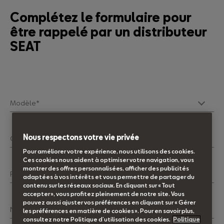
Complétez le formulaire pour
être rappelé par un distributeur
SEAT
Modèle*
Nous respectons votre vie privée
Civilité*
Pour améliorer votre expérience, nous utilisons des cookies.
Ces cookies nous aident à optimiser votre navigation, vous
montrer des offres personnalisées, afficher des publicités
Prénom*
adaptées à vos intérêts et vous permettre de partager du
contenu sur les réseaux sociaux. En cliquant sur « Tout
accepter », vous profitez pleinement de notre site. Vous
pouvez aussi ajuster vos préférences en cliquant sur « Gérer
Nom*
les préférences en matière de cookies ». Pour en savoir plus,
consultez notre Politique d’utilisation des cookies.
Politique