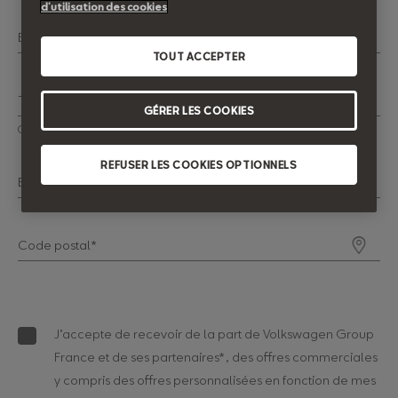
d’utilisation des cookies
Email*
TOUT ACCEPTER
Téléphone*
GÉRER LES COOKIES
Ce champ doit contenir 10 chiffres
REFUSER LES COOKIES OPTIONNELS
Envisagez-vous de faire financer votre prochain véhicule ?
Code postal*
J’accepte de recevoir de la part de Volkswagen Group
France et de ses partenaires*, des offres commerciales
y compris des offres personnalisées en fonction de mes