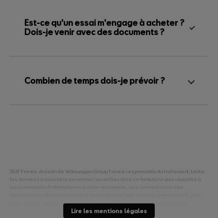
Est-ce qu'un essai m'engage à acheter ?
Dois-je venir avec des documents ?
Combien de temps dois-je prévoir ?
SEAT France, division de Volkswagen Group France responsable du traitement, traite
les données à caractère personnel recueillies dans ce formulaire pour répondre à
votre demande d'information ou à votre réclamation, nous permettre de vous
recontacter conformément à votre demande ainsi que, si vous y avez consenti, pour
vous envoyer nos offres commerciales et nos actualités à des fins marketing.
Pour en savoir plus sur la gestion de vos données personnelles et pour exercer vos
Lire les mentions légales